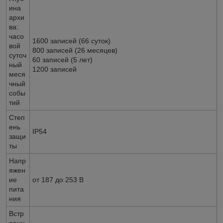
ина
архи
ва:
часо
1600 записей (66 суток)
вой
800 записей (26 месяцев)
суточ
60 записей (5 лет)
ный
1200 записей
меся
чный
собы
тий
Степ
ень
IP54
защи
ты
Напр
яжен
ие
от 187 до 253 В
пита
ния
Встр