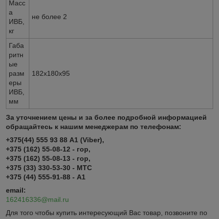
Масс
а
не более 2
ИВБ,
кг
Габа
ритн
ые
разм
182х180х95
еры
ИВБ,
мм
За уточнением цены и за более подробной информацией
обращайтесь к нашим менеджерам по телефонам:
+375(44) 555 93 88 А1 (Viber),
+375 (162) 55-08-12 - гор,
+375 (162) 55-08-13 - гор,
+375 (33) 330-53-30 - МТС
+375 (44) 555-91-88 - А1
email:
162416336@mail.ru
Для того чтобы купить интересующий Вас товар, позвоните по