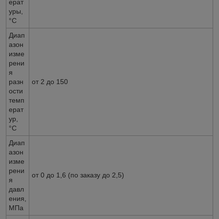
ерат
уры,
°С
Диап
азон
изме
рени
я
разн
от 2 до 150
ости
темп
ерат
ур,
°С
Диап
азон
изме
рени
от 0 до 1,6 (по заказу до 2,5)
я
давл
ения,
МПа