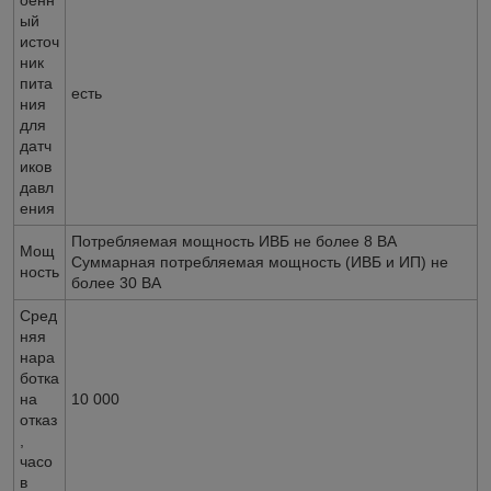
оенн
ый
источ
ник
пита
есть
ния
для
датч
иков
давл
ения
Потребляемая мощность ИВБ не более 8 ВА
Мощ
Суммарная потребляемая мощность (ИВБ и ИП) не
ность
более 30 ВА
Сред
няя
нара
ботка
на
10 000
отказ
,
часо
в