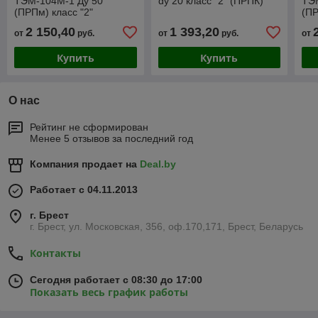
ТЭМ-104М-1 Ду 50
dу 20 класс "2" (ПРПК)
ТЭ
(ПРПм) класс "2"
(ПР
2 150,40
1 393,20
от
руб.
от
руб.
от
Купить
Купить
О нас
Рейтинг не сформирован
Менее 5 отзывов за последний год
Компания продает на
Deal.by
Работает с 04.11.2013
г. Брест
г. Брест, ул. Московская, 356, оф.170,171, Брест, Беларусь
Контакты
Сегодня работает с 08:30 до 17:00
Показать весь график работы