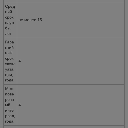
Сред
ний
срок
не менее 15
служ
бы,
лет
Гара
нтий
ный
срок
4
экспл
уата
ции,
года
Меж
пове
рочн
ый
4
инте
рвал,
года