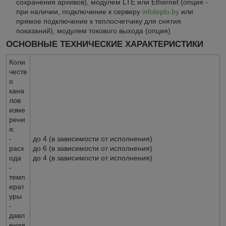
сохранения архивов), модулем LTE или Ethernet (опция -
при наличии, подключение к серверу
infoteplo.by
или
прямое подключение к теплосчетчику для снятия
показаний), модулем токового выхода (опция)
ОСНОВНЫЕ ТЕХНИЧЕСКИЕ ХАРАКТЕРИСТИКИ
Коли
честв
о
кана
лов
изме
рени
я:
-
до 4 (в зависимости от исполнения)
расх
до 6 (в зависимости от исполнения)
ода
до 4 (в зависимости от исполнения)
-
темп
ерат
уры
-
давл
ения