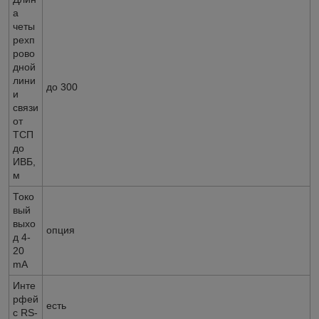
а
четы
рехп
рово
дной
лини
до 300
и
связи
от
ТСП
до
ИВБ,
м
Токо
вый
выхо
опция
д 4-
20
mA
Инте
рфей
есть
с RS-