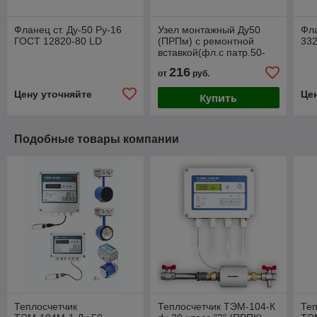
Фланец ст. Ду-50 Ру-16
Узел монтажный Ду50
Фл
ГОСТ 12820-80 LD
(ПРПм) с ремонтной
33
вставкой(фл.с патр.50-
16-01-В–2
216
от
руб.
шт.,прокл.Ду50–2
шт.,шпилька-1шт,гайки)
Цену уточняйте
Це
Купить
Подобные товары компании
Теплосчетчик
Теплосчетчик ТЭМ-104-К
Теп