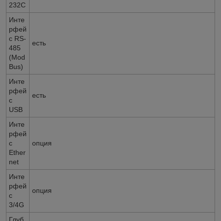
232C
Инте
рфей
с RS-
есть
485
(Mod
Bus)
Инте
рфей
есть
с
USB
Инте
рфей
с
опция
Ether
net
Инте
рфей
опция
с
3/4G
Глуб