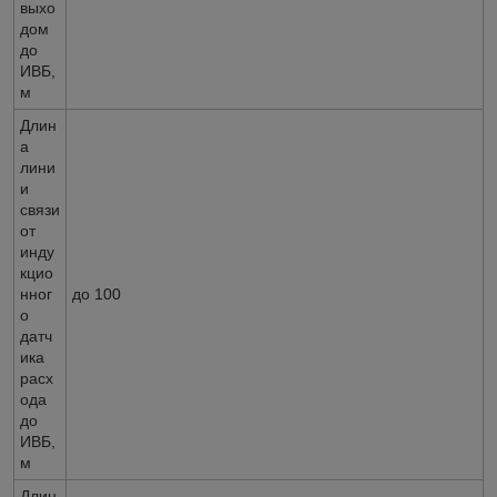
выхо
дом
до
ИВБ,
м
Длин
а
лини
и
связи
от
инду
кцио
нног
до 100
о
датч
ика
расх
ода
до
ИВБ,
м
Длин