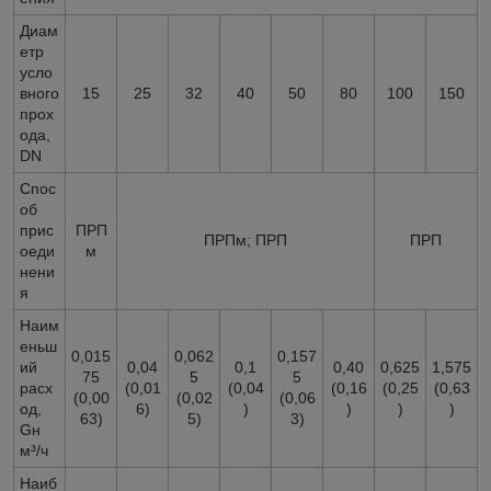
Диам
етр
усло
вного
15
25
32
40
50
80
100
150
прох
ода,
DN
Спос
об
прис
ПРП
ПРПм; ПРП
ПРП
оеди
м
нени
я
Наим
еньш
0,015
0,062
0,157
ий
0,04
0,1
0,40
0,625
1,575
75
5
5
расх
(0,01
(0,04
(0,16
(0,25
(0,63
(0,00
(0,02
(0,06
од,
6)
)
)
)
)
63)
5)
3)
Gн
м³/ч
Наиб