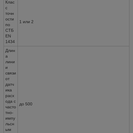
Клас
с
точн
ости
1 или 2
по
СТБ
EN
1434
Длин
а
лини
и
связи
от
датч
ика
расх
ода с
до 500
часто
тно-
импу
льсн
ым