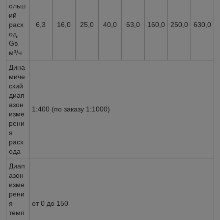
ольш
ий
расх
6,3
16,0
25,0
40,0
63,0
160,0
250,0
630,0
од,
Gв
м³/ч
Дина
миче
ский
диап
азон
1:400 (по заказу 1:1000)
изме
рени
я
расх
ода
Диап
азон
изме
рени
я
от 0 до 150
темп