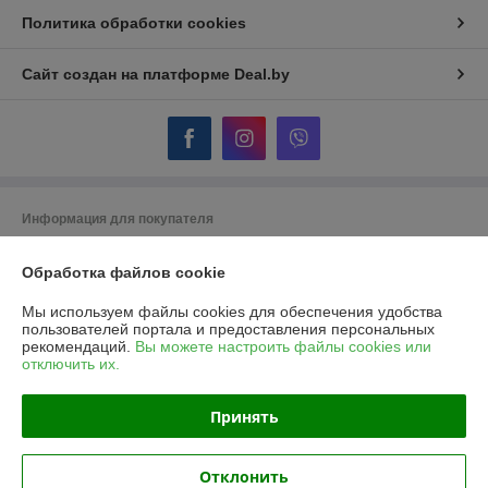
Политика обработки cookies
Сайт создан на платформе Deal.by
Информация для покупателя
Юридическое лицо:
ОДО "Гидротеплоцентр"
224007, г.Брест, ул.Московская, 356, пом.170,171
Обработка файлов cookie
Регистрационный номер ЕГР: 290322854
Мы используем файлы cookies для обеспечения удобства
пользователей портала и предоставления персональных
УНП: 290322854
рекомендаций.
Вы можете настроить файлы cookies или
отключить их.
Регистрационный орган: Брестский областной исполнительный
комитет
Принять
Дата регистрации компании: 29.08.2003
Местонахождение книги жалоб и предложений: г. Брест, ул.
Отклонить
Московская, 356, оф.170,171