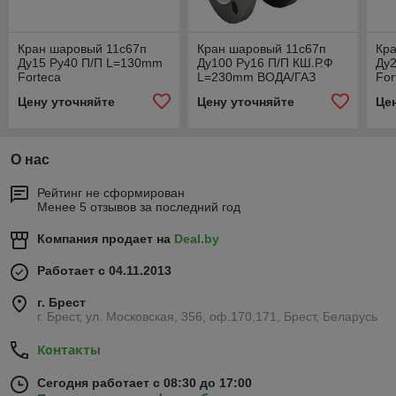
Кран шаровый 11с67п
Кран шаровый 11с67п
Кр
Ду15 Ру40 П/П L=130mm
Ду100 Ру16 П/П КШ.Р.Ф
Ду
Forteca
L=230mm ВОДА/ГАЗ
For
Цену уточняйте
Цену уточняйте
Це
О нас
Рейтинг не сформирован
Менее 5 отзывов за последний год
Компания продает на
Deal.by
Работает с 04.11.2013
г. Брест
г. Брест, ул. Московская, 356, оф.170,171, Брест, Беларусь
Контакты
Сегодня работает с 08:30 до 17:00