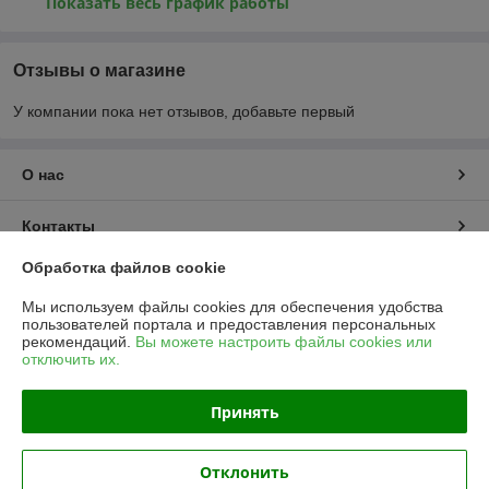
Показать весь график работы
Отзывы о магазине
У компании пока нет отзывов, добавьте первый
О нас
Контакты
Обработка файлов cookie
Доставка и оплата
Мы используем файлы cookies для обеспечения удобства
пользователей портала и предоставления персональных
График работы
рекомендаций.
Вы можете настроить файлы cookies или
отключить их.
Полная версия сайта
Принять
Политика обработки cookies
Отклонить
Сайт создан на платформе Deal.by