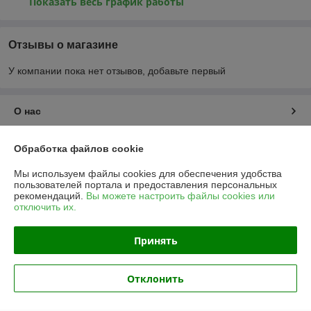
Показать весь график работы
Отзывы о магазине
У компании пока нет отзывов, добавьте первый
О нас
Контакты
Обработка файлов cookie
Мы используем файлы cookies для обеспечения удобства
Доставка и оплата
пользователей портала и предоставления персональных
рекомендаций.
Вы можете настроить файлы cookies или
отключить их.
График работы
Принять
Полная версия сайта
Политика обработки cookies
Отклонить
Сайт создан на платформе Deal.by