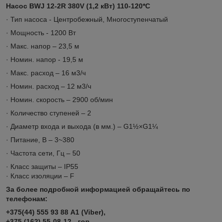
Насос BWJ 12-2R 380V (1,2 кВт) 110-120*C
· Тип насоса - Центробежный, Многоступенчатый
· Мощность - 1200 Вт
· Макс. напор – 23,5 м
· Номин. напор - 19,5 м
· Макс. расход – 16 м3/ч
· Номин. расход – 12 м3/ч
· Номин. скорость – 2900 об/мин
· Количество ступеней – 2
· Диаметр входа и выхода (в мм.) – G1½×G1¼
· Питание, В – 3~380
· Частота сети, Гц – 50
· Класс защиты – IP55
· Класс изоляции – F
За более подробной информацией обращайтесь по
телефонам:
+375(44) 555 93 88 А1 (Viber),
+375 (162) 55-08-12 - гор,