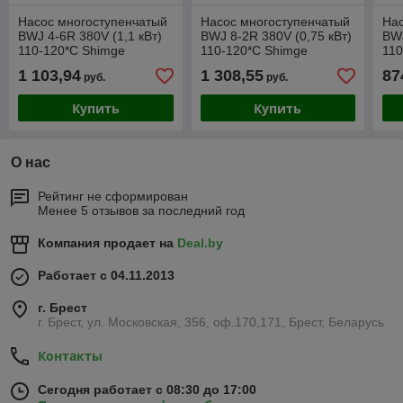
Насос многоступенчатый
Насос многоступенчатый
Нас
BWJ 4-6R 380V (1,1 кВт)
BWJ 8-2R 380V (0,75 кВт)
BWJ
110-120*C Shimge
110-120*C Shimge
110
1 103,94
1 308,55
87
руб.
руб.
Купить
Купить
О нас
Рейтинг не сформирован
Менее 5 отзывов за последний год
Компания продает на
Deal.by
Работает с 04.11.2013
г. Брест
г. Брест, ул. Московская, 356, оф.170,171, Брест, Беларусь
Контакты
Сегодня работает с 08:30 до 17:00