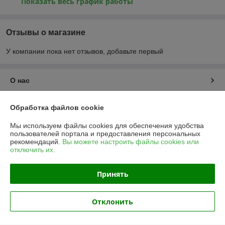
Показать весь график работы
Отзывы о магазине
У компании пока нет отзывов, добавьте первый
О нас
Контакты
Обработка файлов cookie
Мы используем файлы cookies для обеспечения удобства
Доставка и оплата
пользователей портала и предоставления персональных
рекомендаций.
Вы можете настроить файлы cookies или
отключить их.
График работы
Принять
Полная версия сайта
Политика обработки cookies
Отклонить
Сайт создан на платформе Deal.by