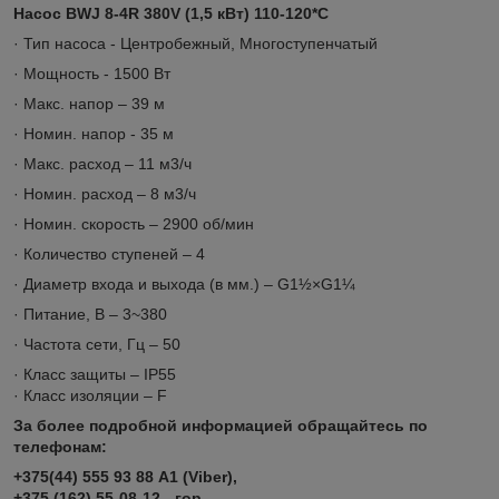
Насос BWJ 8-4R 380V (1,5 кВт) 110-120*C
· Тип насоса - Центробежный, Многоступенчатый
· Мощность - 1500 Вт
· Макс. напор – 39 м
· Номин. напор - 35 м
· Макс. расход – 11 м3/ч
· Номин. расход – 8 м3/ч
· Номин. скорость – 2900 об/мин
· Количество ступеней – 4
· Диаметр входа и выхода (в мм.) – G1½×G1¼
· Питание, В – 3~380
· Частота сети, Гц – 50
· Класс защиты – IP55
· Класс изоляции – F
За более подробной информацией обращайтесь по
телефонам:
+375(44) 555 93 88 А1 (Viber),
+375 (162) 55-08-12 - гор,