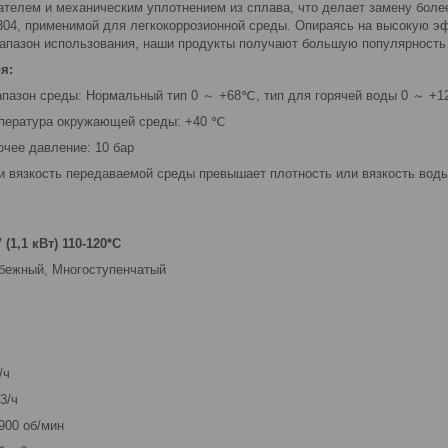
ателем и механическим уплотнением из сплава, что делает замену более
04, применимой для легкокоррозионной среды. Опираясь на высокую э
иапазон использования, наши продукты получают большую популярность 
я:
пазон среды: Нормальный тип 0 ～ +68℃, тип для горячей воды 0 ～ +
пература окружающей среды: +40 ℃
чее давление: 10 бар
и вязкость передаваемой среды превышает плотность или вязкость вод
(1,1 кВт) 110-120*C
обежный, Многоступенчатый
/ч
3/ч
2900 об/мин