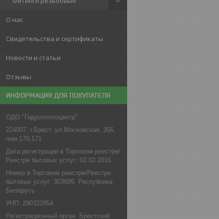
Фитинги резьбовые
О нас
Свидетельства и сертификаты
Новости и статьи
Отзывы
ИНФОРМАЦИЯ ДЛЯ ПОКУПАТЕЛЯ
ОДО "Гидротеплоцентр"
224007, г.Брест, ул.Московская, 356,
пом.170,171
Дата регистрации в Торговом реестре/
Реестре бытовых услуг: 02.02.2016
Номер в Торговом реестре/Реестре
бытовых услуг: 303689, Республика
Беларусь
УНП: 290322854
Регистрационный орган: Брестский