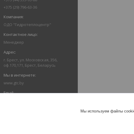
+375 (29) 796-63-36
ОДО "Гидротеплоцентр"
Менеджер
г. Брест, ул. Московская, 356,
оф.170,171, Брест, Беларусь
www.gtc.by
162416336@mail.ru
Мы используем файлы cookie
+375445559388