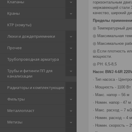
Клапаны
горизонтальным двиг
нержавеющей стали 3
Краны
качество, широкий д
Пределы применени
КТР (хомуты)
◎ Температурный диа
Люки и дождеприемники
◎ Максимальная тем
◎ Максимальное рабо
Прочее
◎ Если плотность ил
мощности.
Трубопроводная арматура
◎ PH: 6,5-8,5
Трубы и фитинги ПП для
Насос BWJ 4-6R 220V 
канализации
· Тип насоса - Центр
Радиаторы и комплектующие
· Мощность - 1100 Вт
· Макс. напор – 56 м
Фильтры
· Номин. напор - 47 м
Металлопласт
· Макс. расход – 7 м3
· Номин. расход – 4 м
Метизы
· Номин. скорость – 