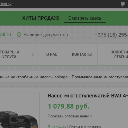
Deal.by
ХИТЫ ПРОДАЖ!
Смотреть здесь
il.ru
+375 (16) 255
Наличие документов
ТОВАРЫ И
НОВОСТИ
О НАС
КОНТАКТЫ
УСЛУГИ
СТАТЬИ
ные центробежные насосы shimge
Промышленные многоступенч
Насос многоступенчатый BWJ 4-6R
1 079,88
руб.
Показать оптовые цены
В наличии
Оптом и в розницу