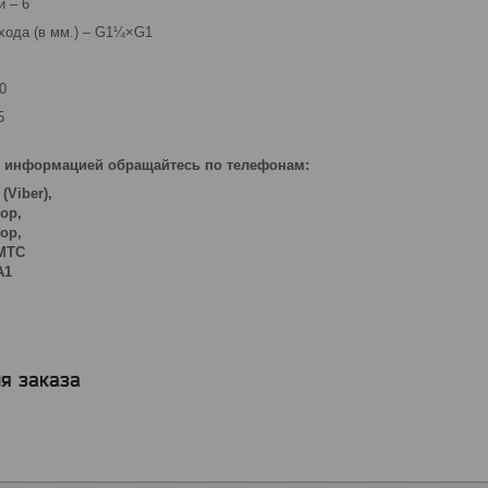
й – 6
ыхода (в мм.) – G1¼×G1
0
5
й информацией обращайтесь по телефонам:
 (Viber),
гор,
гор,
 МТС
А1
я заказа