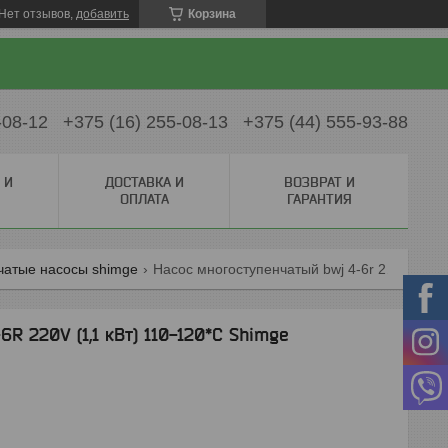
Нет отзывов,
добавить
Корзина
-08-12
+375 (16) 255-08-13
+375 (44) 555-93-88
 И
ДОСТАВКА И
ВОЗВРАТ И
ОПЛАТА
ГАРАНТИЯ
атые насосы shimge
Насос многоступенчатый bwj 4-6r 220v (1,1 квт) 110-120*c shimge
 220V (1,1 кВт) 110-120*C Shimge