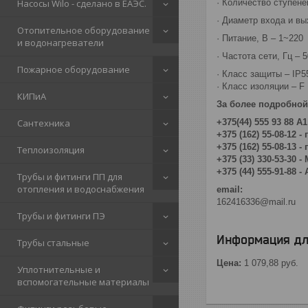
Насосы Wilo - сделано в ЕАЭС.
· Количество ступене
· Диаметр входа и в
Отопительное оборудование
· Питание, В – 1~220
и водонагреватели
· Частота сети, Гц – 5
Пожарное оборудование
· Класс защиты – IP5
· Класс изоляции – F
КИПиА
За более подробно
Сантехника
+375(44) 555 93 88 А1
+375 (162) 55-08-12 - 
+375 (162) 55-08-13 - 
Теплоизоляция
+375 (33) 330-53-30 -
+375 (44) 555-91-88 - 
Трубы и фитинги ПП для
отопления и водоснабжения
email:
162416336@mail.ru
Трубы и фитинги ПЭ
Информация дл
Трубы стальные
Цена:
1 079,88
руб.
Уплотнительные и
вспомогательные материалы