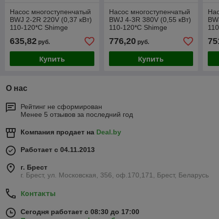
Насос многоступенчатый
Насос многоступенчатый
Нас
BWJ 2-2R 220V (0,37 кВт)
BWJ 4-3R 380V (0,55 кВт)
BWJ
110-120*C Shimge
110-120*C Shimge
110
635,82
776,20
75
руб.
руб.
Купить
Купить
О нас
Рейтинг не сформирован
Менее 5 отзывов за последний год
Компания продает на
Deal.by
Работает с 04.11.2013
г. Брест
г. Брест, ул. Московская, 356, оф.170,171, Брест, Беларусь
Контакты
Сегодня работает с 08:30 до 17:00