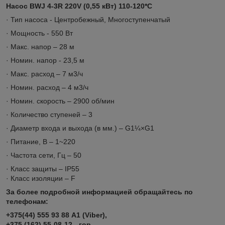
Насос BWJ 4-3R 220V (0,55 кВт) 110-120*C
· Тип насоса - Центробежный, Многоступенчатый
· Мощность - 550 Вт
· Макс. напор – 28 м
· Номин. напор - 23,5 м
· Макс. расход – 7 м3/ч
· Номин. расход – 4 м3/ч
· Номин. скорость – 2900 об/мин
· Количество ступеней – 3
· Диаметр входа и выхода (в мм.) – G1¼×G1
· Питание, В – 1~220
· Частота сети, Гц – 50
· Класс защиты – IP55
· Класс изоляции – F
За более подробной информацией обращайтесь по
телефонам:
+375(44) 555 93 88 А1 (Viber),
+375 (162) 55-08-12 - гор,