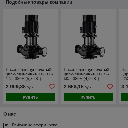
Подобные товары компании
Насос одноступенчатый
Насос одноступенчатый
Нас
циркуляционный TB 100-
циркуляционный TB 32-
цир
17/2 380V (5,5 кВт)
50/2 380V (4,0 кВт)
22/
Shimge
Shimge
Sh
2 999,88
2 668,15
3 
руб.
руб.
Купить
Купить
О нас
Рейтинг не сформирован