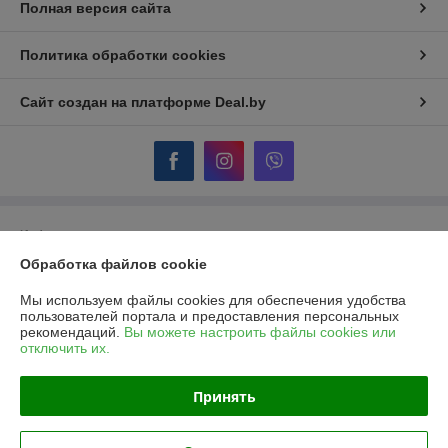
Полная версия сайта
Политика обработки cookies
Сайт создан на платформе Deal.by
Информация для покупателя
Обработка файлов cookie
Юридическое лицо:
ОДО "Гидротеплоцентр"
224007, г.Брест, ул.Московская, 356, пом.170,171
Мы используем файлы cookies для обеспечения удобства
Регистрационный номер ЕГР: 290322854
пользователей портала и предоставления персональных
рекомендаций.
Вы можете настроить файлы cookies или
УНП: 290322854
отключить их.
Регистрационный орган: Брестский областной исполнительный
комитет
Принять
Дата регистрации компании: 29.08.2003