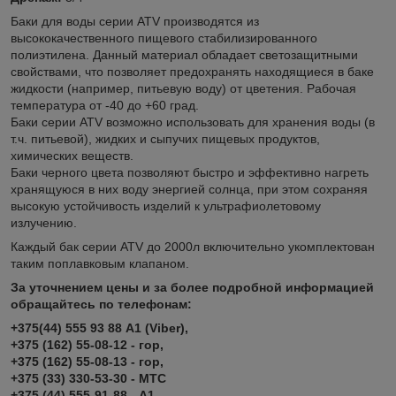
Баки для воды серии ATV производятся из
высококачественного пищевого стабилизированного
полиэтилена. Данный материал обладает светозащитными
свойствами, что позволяет предохранять находящиеся в баке
жидкости (например, питьевую воду) от цветения. Рабочая
температура от -40 до +60 град.
Баки серии ATV возможно использовать для хранения воды (в
т.ч. питьевой), жидких и сыпучих пищевых продуктов,
химических веществ.
Баки черного цвета позволяют быстро и эффективно нагреть
хранящуюся в них воду энергией солнца, при этом сохраняя
высокую устойчивость изделий к ультрафиолетовому
излучению.
Каждый бак серии ATV до 2000л включительно укомплектован
таким поплавковым клапаном.
За уточнением цены и за более подробной информацией
обращайтесь по телефонам:
+375(44) 555 93 88 А1 (Viber),
+375 (162) 55-08-12 - гор,
+375 (162) 55-08-13 - гор,
+375 (33) 330-53-30 - МТС
+375 (44) 555-91-88 - А1