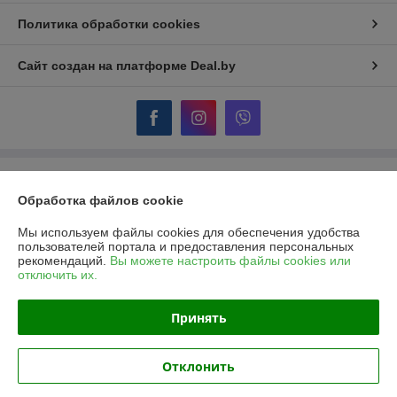
Политика обработки cookies
Сайт создан на платформе Deal.by
Информация для покупателя
Обработка файлов cookie
Юридическое лицо:
ОДО "Гидротеплоцентр"
224007, г.Брест, ул.Московская, 356, пом.170,171
Мы используем файлы cookies для обеспечения удобства
пользователей портала и предоставления персональных
Регистрационный номер ЕГР: 290322854
рекомендаций.
Вы можете настроить файлы cookies или
отключить их.
УНП: 290322854
Регистрационный орган: Брестский областной исполнительный
Принять
комитет
Дата регистрации компании: 29.08.2003
Отклонить
Местонахождение книги жалоб и предложений: г. Брест, ул.
Московская, 356, оф.170,171