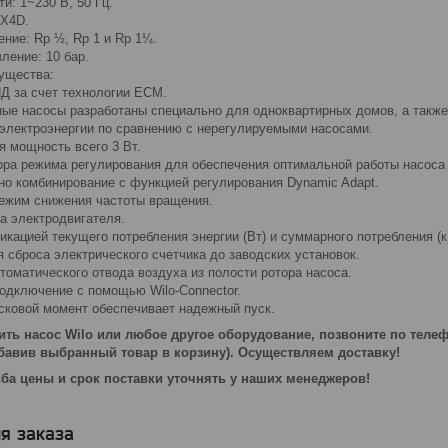
: 1~230 В, 50 Гц.
 X4D.
ние: Rp ½, Rp 1 и Rp 1¼.
ление: 10 бар.
ущества:
 за счет технологии ECM.
 насосы разработаны специально для одноквартирных домов, а также
лектроэнергии по сравнению с нерегулируемыми насосами.
 мощность всего 3 Вт.
а режима регулирования для обеспечения оптимальной работы насоса Δ
но комбинирование с функцией регулирования Dynamic Adapt.
ежим снижения частоты вращения.
 электродвигателя.
ацией текущего потребления энергии (Вт) и суммарного потребления (к
 сброса электрического счетчика до заводских установок.
оматического отвода воздуха из полости ротора насоса.
дключение с помощью Wilo-Connector.
ковой момент обеспечивает надежный пуск.
пить насос
Wilo или любое другое оборудование, позвоните по телефо
бавив выбранный товар в корзину). Осуществляем доставку!
ба цены и срок поставки уточнять у наших менеджеров!
я заказа