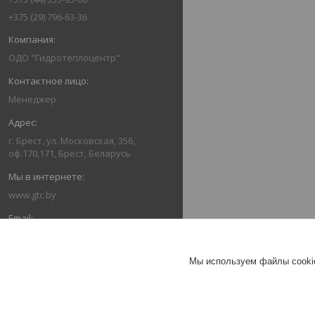
+375 (29) 796-63-36
ОДО "Гидротеплоцентр"
Менеджер
г. Брест, ул. Московская, 356,
оф.170,171, Брест, Беларусь
www.gtc.by
162416336@mail.ru
Мы используем файлы cookie
+375445559388