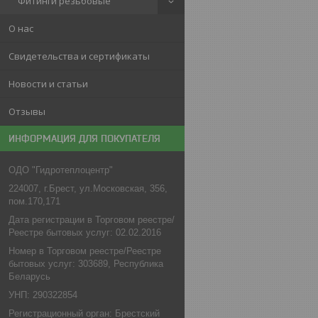
Фитинги резьбовые
О нас
Свидетельства и сертификаты
Новости и статьи
Отзывы
ИНФОРМАЦИЯ ДЛЯ ПОКУПАТЕЛЯ
ОДО "Гидротеплоцентр"
224007, г.Брест, ул.Московская, 356,
пом.170,171
Дата регистрации в Торговом реестре/
Реестре бытовых услуг: 02.02.2016
Номер в Торговом реестре/Реестре
бытовых услуг: 303689, Республика
Беларусь
УНП: 290322854
Регистрационный орган: Брестский