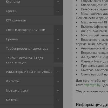
• Подключение к сети
Клапаны
• Класс защиты: IP
• Резьбовое соедине
Краны
• Макс. рабочее дав
Особенности и преим
КТР (хомуты)
• Максимальный КПД
• Высокоэффективные
Люки и дождеприемники
• До 90% экономии э
• Мин. потребляемая
Прочее
• Возможность выбор
переменный), возмож
Трубопроводная арматура
• Автоматический р
• Встроенная защита
• ЖК-дисплей с индик
Трубы и фитинги ПП для
• Функция Reset для
канализации
• Программа для авт
• Быстрое электропо
Радиаторы и комплектующие
• Очень высокий пус
Фильтры
Для того, чтобы ку
сайт
http://gtc.by/
(до
Металлопласт
Убедительная прось
Метизы
Информация дл