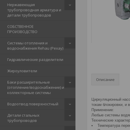
Нержавеющая
трубопроводная арматура и
детали трубопроводов
СОБСТВЕННОЕ
ПРОИЗВОДСТВО
Системы отопления и
водоснабжения Rehau (Рехау)
Гидравлические разделители
Жироуловители
Описание
Баки расширительные
(отопление/водоснабжение) и
коллекторные системы
Циркуляционный насо
Водоотвод поверхностный
токам блокировки, и
Применение:
Детали стальных
Любые системы водян
трубопроводов
Технические характер
• Температура перек