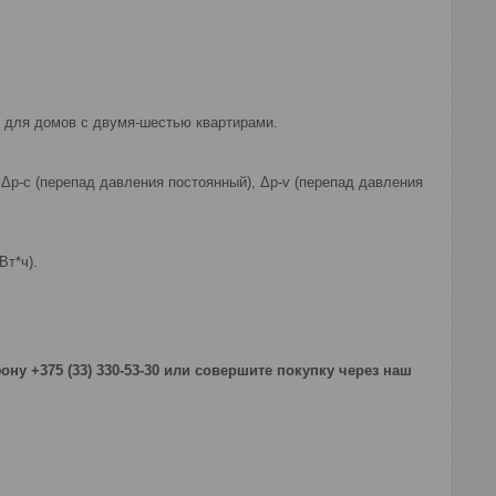
 для домов с двумя-шестью квартирами.
p-c (перепад давления постоянный), Δp-v (перепад давления
Вт*ч).
ну +375 (33) 330-53-30 или совершите покупку через наш