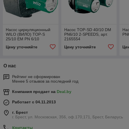
Насос циркуляционный
Насос TOP-SD 40/10 DM
На
WILO (ВИЛО) TOP-S
PN6/10 2-SPEEDS, арт.
PN6
25/10 ЕM PN 6/10
2165554
арт.2061962
Цену уточняйте
Цену уточняйте
Це
О нас
Рейтинг не сформирован
Менее 5 отзывов за последний год
Компания продает на
Deal.by
Работает с 04.11.2013
г. Брест
г. Брест, ул. Московская, 356, оф.170,171, Брест, Беларусь
Контакты