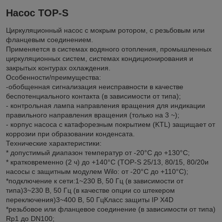
Насос TOP-S
Циркуляционный насос с мокрым ротором, с резьбовым или
фланцевым соединением.
Применяется в системах водяного отопления, промышленных
циркуляционных систем, системах кондиционирования и
закрытых контурах охлаждения.
Особенности/преимущества:
-обобщенная сигнализация неисправности в качестве
беспотенциального контакта (в зависимости от типа);
- контрольная лампа направления вращения для индикации
правильного направления вращения (только на 3 ~);
- корпус насоса с катафорезным покрытием (KTL) защищает от
коррозии при образовании конденсата.
Технические характеристики:
* допустимый диапазон температур от -20°С до +130°С;
* кратковременно (2 ч) до +140°С (TOP-S 25/13, 80/15, 80/20и
насосы с защитным модулем Wilo: от -20°C до +110°C);
*подключение к сети:1~230 В, 50 Гц (в зависимости от
типа)3~230 В, 50 Гц (в качестве опции со штекером
переключения)3~400 В, 50 ГцКласс защиты IP X4D
*резьбовое или фланцевое соединение (в зависимости от типа)
Rp1 до DN100;