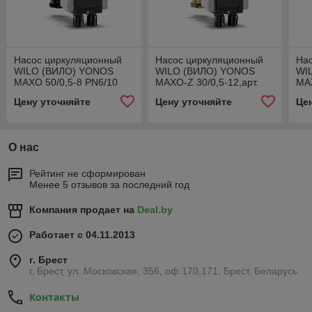
Насос циркуляционный
Насос циркуляционный
На
WILO (ВИЛО) YONOS
WILO (ВИЛО) YONOS
WI
MAXO 50/0,5-8 PN6/10
MAXO-Z 30/0,5-12,арт.
MAX
арт.2120649
2175541
арт
Цену уточняйте
Цену уточняйте
Це
О нас
Рейтинг не сформирован
Менее 5 отзывов за последний год
Компания продает на
Deal.by
Работает с 04.11.2013
г. Брест
г. Брест, ул. Московская, 356, оф.170,171, Брест, Беларусь
Контакты