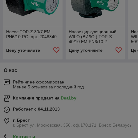
Насос TOP-Z 30/7 EM
Насос циркуляционный
На
PN6/10 RG, арт. 2048340
WILO (ВИЛО ) TOP-S
WI
40/10 EM PN6/10 2-
50/
SPEEDS, арт. 2165524
SPE
Цену уточняйте
Цену уточняйте
Це
О нас
Рейтинг не сформирован
Менее 5 отзывов за последний год
Компания продает на
Deal.by
Работает с 04.11.2013
г. Брест
г. Брест, ул. Московская, 356, оф.170,171, Брест, Беларусь
Контакты