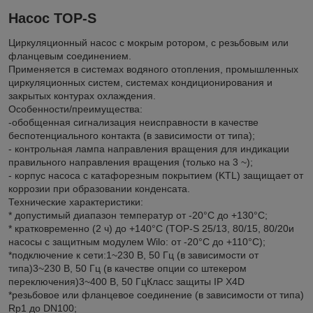
Насос TOP-S
Циркуляционный насос с мокрым ротором, с резьбовым или
фланцевым соединением.
Применяется в системах водяного отопления, промышленных
циркуляционных систем, системах кондиционирования и
закрытых контурах охлаждения.
Особенности/преимущества:
-обобщенная сигнализация неисправности в качестве
беспотенциального контакта (в зависимости от типа);
- контрольная лампа направления вращения для индикации
правильного направления вращения (только на 3 ~);
- корпус насоса с катафорезным покрытием (KTL) защищает от
коррозии при образовании конденсата.
Технические характеристики:
* допустимый диапазон температур от -20°С до +130°С;
* кратковременно (2 ч) до +140°С (TOP-S 25/13, 80/15, 80/20и
насосы с защитным модулем Wilo: от -20°C до +110°C);
*подключение к сети:1~230 В, 50 Гц (в зависимости от
типа)3~230 В, 50 Гц (в качестве опции со штекером
переключения)3~400 В, 50 ГцКласс защиты IP X4D
*резьбовое или фланцевое соединение (в зависимости от типа)
Rp1 до DN100;