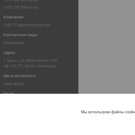
+375 (29) 796-63-36
ОДО "Гидротеплоцентр"
Менеджер
г. Брест, ул. Московская, 356,
оф.170,171, Брест, Беларусь
www.gtc.by
162416336@mail.ru
Мы используем файлы cookie
+375445559388