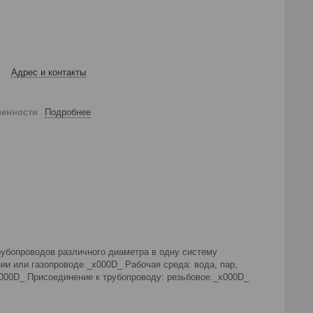
Адрес и контакты
ренности
Подробнее
рубопроводов различного диаметра в одну систему
и или газопроводе._x000D_ Рабочая среда: вода, пар,
000D_ Присоединение к трубопроводу: резьбовое._x000D_