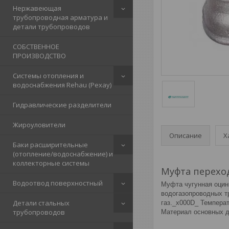
Нержавеющая
трубопроводная арматура и
детали трубопроводов
СОБСТВЕННОЕ
ПРОИЗВОДСТВО
Системы отопления и
водоснабжения Rehau (Рехау)
Гидравлические разделители
Жироуловители
Описание
Х
Баки расширительные
(отопление/водоснабжение) и
коллекторные системы
Муфта перехо
Водоотвод поверхностный
Муфта чугунная оцин
водогазопроводных т
Детали стальных
газ._x000D_ Темпера
трубопроводов
Материал основных де