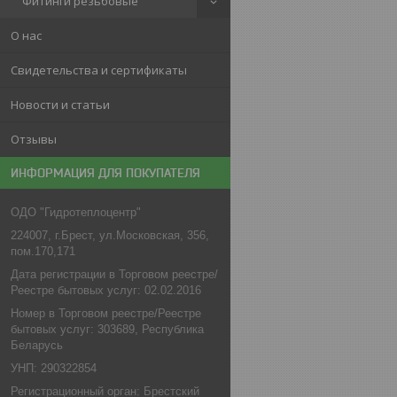
Фитинги резьбовые
О нас
Свидетельства и сертификаты
Новости и статьи
Отзывы
ИНФОРМАЦИЯ ДЛЯ ПОКУПАТЕЛЯ
ОДО "Гидротеплоцентр"
224007, г.Брест, ул.Московская, 356,
пом.170,171
Дата регистрации в Торговом реестре/
Реестре бытовых услуг: 02.02.2016
Номер в Торговом реестре/Реестре
бытовых услуг: 303689, Республика
Беларусь
УНП: 290322854
Регистрационный орган: Брестский