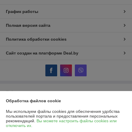
График работы
Полная версия сайта
Политика обработки cookies
Сайт создан на платформе Deal.by
Информация для покупателя
Обработка файлов cookie
Юридическое лицо:
ОДО "Гидротеплоцентр"
224007, г.Брест, ул.Московская, 356, пом.170,171
Мы используем файлы cookies для обеспечения удобства
Регистрационный номер ЕГР: 290322854
пользователей портала и предоставления персональных
рекомендаций.
Вы можете настроить файлы cookies или
УНП: 290322854
отключить их.