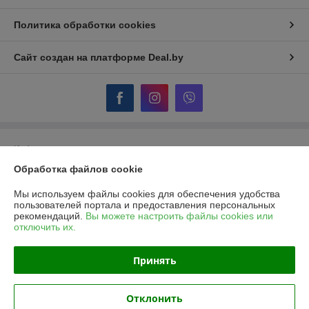
Политика обработки cookies
Сайт создан на платформе Deal.by
Информация для покупателя
Обработка файлов cookie
Юридическое лицо:
ОДО "Гидротеплоцентр"
224007, г.Брест, ул.Московская, 356, пом.170,171
Мы используем файлы cookies для обеспечения удобства
Регистрационный номер ЕГР: 290322854
пользователей портала и предоставления персональных
рекомендаций.
Вы можете настроить файлы cookies или
УНП: 290322854
отключить их.
Регистрационный орган: Брестский областной исполнительный
комитет
Принять
Дата регистрации компании: 29.08.2003
Отклонить
Местонахождение книги жалоб и предложений: г. Брест, ул.