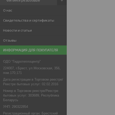
Фитинги резьбовые
О нас
Свидетельства и сертификаты
Новости и статьи
Отзывы
ИНФОРМАЦИЯ ДЛЯ ПОКУПАТЕЛЯ
ОДО "Гидротеплоцентр"
224007, г.Брест, ул.Московская, 356,
пом.170,171
Дата регистрации в Торговом реестре/
Реестре бытовых услуг: 02.02.2016
Номер в Торговом реестре/Реестре
бытовых услуг: 303689, Республика
Беларусь
УНП: 290322854
Регистрационный орган: Брестский