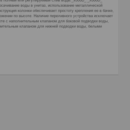
ять полный или регулируемый слив воды._x000D_ _x000D_
осачивание воды в унитаз, использование металлической
струкция колонки обеспечивает простоту крепления ее в бачке,
ложении по высоте. Наличие переливного устройства исключает
кте с наполнительным клапаном для боковой подводки воды,
лнительным клапаном для нижней подводки воды, белыми