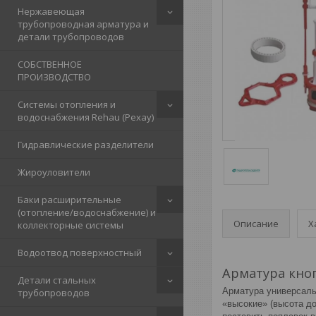
Нержавеющая
трубопроводная арматура и
детали трубопроводов
СОБСТВЕННОЕ
ПРОИЗВОДСТВО
Системы отопления и
водоснабжения Rehau (Рехау)
Гидравлические разделители
Жироуловители
Баки расширительные
(отопление/водоснабжение) и
Описание
Х
коллекторные системы
Водоотвод поверхностный
Арматура кноп
Детали стальных
Арматура универсальн
трубопроводов
«высокие» (высота д