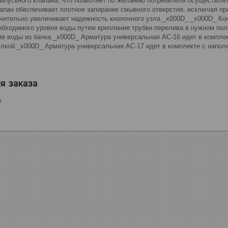
выпускного клапана, что позволяет по желанию потребителя осуществл
апан обеспечивает плотное запирание смывного отверстия, исключая пр
чительно увеличивает надежность кнопочного узла._x000D_ _x000D_ Кон
еобходимого уровня воды путем крепления трубки перелива в нужном по
в воды из бачка._x000D_ Арматура универсальная АС-16 идет в компле
улкой._x000D_ Арматура универсальная АС-17 идет в комплекте с напо
я заказа
е