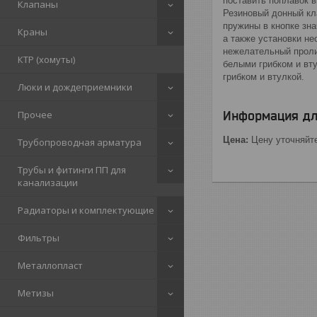
поставить поплавок 
Клапаны
Резиновый донный кл
пружины в кнопке зна
Краны
а также установки н
нежелательный проли
КТР (хомуты)
белыми грибком и вт
грибком и втулкой.
Люки и дождеприемники
Прочее
Информация дл
Цена:
Цену уточняйт
Трубопроводная арматура
Трубы и фитинги ПП для
канализации
Радиаторы и комплектующие
Фильтры
Металлопласт
Метизы