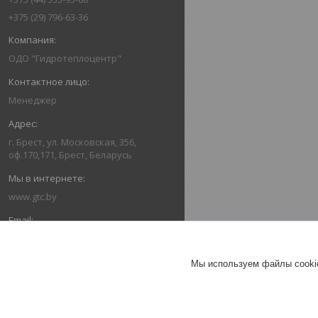
+375 (29) 796-63-36
ОДО "Гидротеплоцентр"
Менеджер
г. Брест, ул. Московская, 356,
оф.170,171, Брест, Беларусь
www.gtc.by
162416336@mail.ru
Мы используем файлы cookie
+375445559388