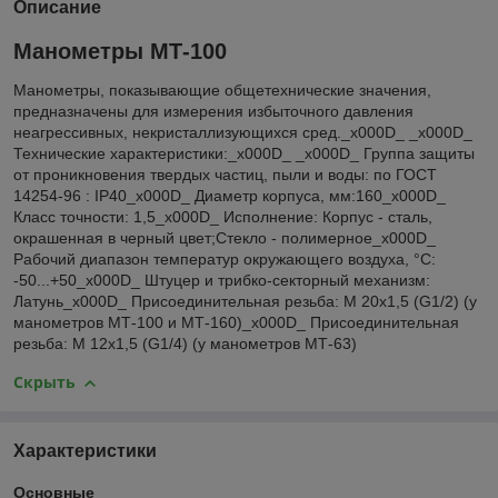
Описание
Манометры МТ-100
Манометры, показывающие общетехнические значения,
предназначены для измерения избыточного давления
неагрессивных, некристаллизующихся сред._x000D_ _x000D_
Технические характеристики:_x000D_ _x000D_ Группа защиты
от проникновения твердых частиц, пыли и воды: по ГОСТ
14254-96 : IP40_x000D_ Диаметр корпуса, мм:160_x000D_
Класс точности: 1,5_x000D_ Исполнение: Корпус - сталь,
окрашенная в черный цвет;Стекло - полимерное_x000D_
Рабочий диапазон температур окружающего воздуха, °C:
-50...+50_x000D_ Штуцер и трибко-секторный механизм:
Латунь_x000D_ Присоединительная резьба: M 20x1,5 (G1/2) (у
манометров МТ-100 и МТ-160)_x000D_ Присоединительная
резьба: М 12х1,5 (G1/4) (у манометров МТ-63)
Скрыть
Характеристики
Основные