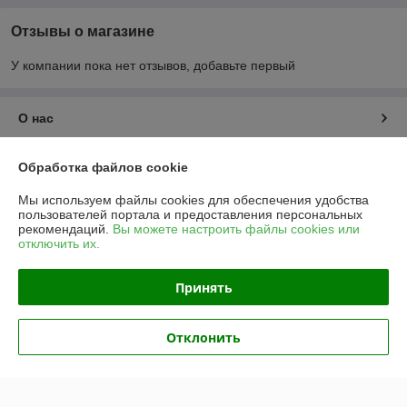
Отзывы о магазине
У компании пока нет отзывов, добавьте первый
О нас
Контакты
Обработка файлов cookie
Мы используем файлы cookies для обеспечения удобства
Доставка и оплата
пользователей портала и предоставления персональных
рекомендаций.
Вы можете настроить файлы cookies или
отключить их.
График работы
Принять
Полная версия сайта
Политика обработки cookies
Отклонить
Сайт создан на платформе Deal.by