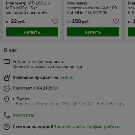
Манометр МТ-100 1,6
Манометр
Ма
МПа М20х1,5 (с
электроконтактный ф100
эле
заводской поверкой)
0,4 МПа ТМ-510Р.05
0,6
М20х1,5 кл.т.1,5 (исп.5) (с
М20
22
158
от
руб.
от
руб.
от
заводской поверкой)
(с 
Купить
Купить
О нас
Рейтинг не сформирован
Менее 5 отзывов за последний год
Компания продает на
Deal.by
Работает с 04.11.2013
г. Брест
г. Брест, ул. Московская, 356, оф.170,171, Брест, Беларусь
Контакты
Показать весь график работы
Сегодня выходной