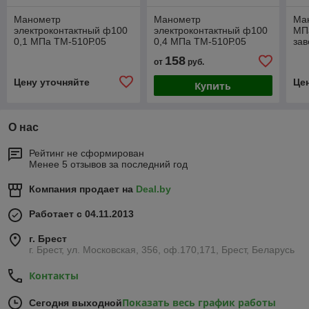
Манометр
Манометр
Ма
электроконтактный ф100
электроконтактный ф100
МПа
0,1 МПа ТМ-510Р.05
0,4 МПа ТМ-510Р.05
зав
кл.т.1,5 (исп.5)
М20х1,5 кл.т.1,5 (исп.5) (с
158
от
руб.
заводской поверкой)
Цену уточняйте
Це
Купить
О нас
Рейтинг не сформирован
Менее 5 отзывов за последний год
Компания продает на
Deal.by
Работает с 04.11.2013
г. Брест
г. Брест, ул. Московская, 356, оф.170,171, Брест, Беларусь
Контакты
Показать весь график работы
Сегодня выходной