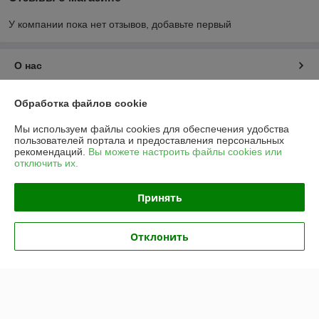
У компании пока нет отзывов, добавьте первый
О нас
Контакты
Обработка файлов cookie
Мы используем файлы cookies для обеспечения удобства
Доставка и оплата
пользователей портала и предоставления персональных
рекомендаций.
Вы можете настроить файлы cookies или
отключить их.
График работы
Принять
Полная версия сайта
Политика обработки cookies
Отклонить
Сайт создан на платформе Deal.by