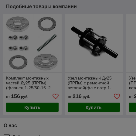
Подобные товары компании
Комплект монтажных
Узел монтажный Ду25
Уз
частей Ду25 (ПРПм)
(ПРПм) с ремонтной
(ПР
(фланец 1-25/50-16–2
вставкой(фл.с патр.1-
вст
шт.,прокл.Ду25–2
25/50-16–2
32/
156
216
от
руб.
от
руб.
от
шт.,шпилька оц.-1
шт.,прокл.Ду25–2
шт.
шт.,гайки-0,25кг)
шт.,шпилька-1шт,гайки)
шт.
Купить
Купить
О нас