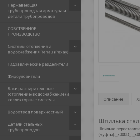
Нержавеющая
трубопроводная арматура и
детали трубопроводов
СОБСТВЕННОЕ
ПРОИЗВОДСТВО
Системы отопления и
водоснабжения Rehau (Рехау)
Гидравлические разделители
Жироуловители
Баки расширительные
(отопление/водоснабжение) и
Описание
Х
коллекторные системы
Водоотвод поверхностный
Шпилька стал
Детали стальных
Шпилька переставляе
трубопроводов
(муфты)._x000D_ _x00