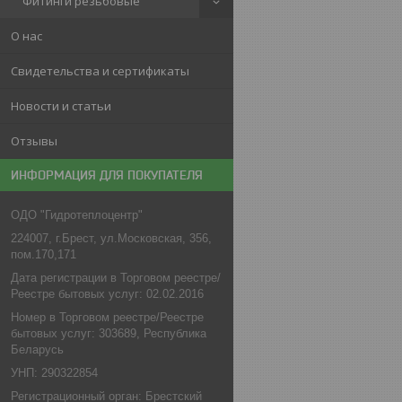
Фитинги резьбовые
О нас
Свидетельства и сертификаты
Новости и статьи
Отзывы
ИНФОРМАЦИЯ ДЛЯ ПОКУПАТЕЛЯ
ОДО "Гидротеплоцентр"
224007, г.Брест, ул.Московская, 356,
пом.170,171
Дата регистрации в Торговом реестре/
Реестре бытовых услуг: 02.02.2016
Номер в Торговом реестре/Реестре
бытовых услуг: 303689, Республика
Беларусь
УНП: 290322854
Регистрационный орган: Брестский