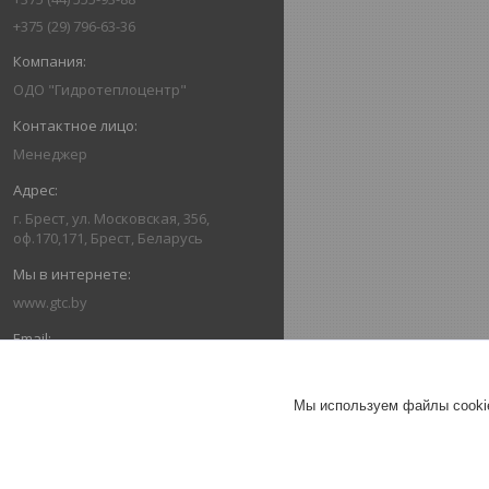
+375 (29) 796-63-36
ОДО "Гидротеплоцентр"
Менеджер
г. Брест, ул. Московская, 356,
оф.170,171, Брест, Беларусь
www.gtc.by
162416336@mail.ru
Мы используем файлы cookie
+375445559388