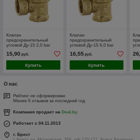
Клапан
Клапан
Кл
предохранительный
предохранительный
пр
угловой Ду-15 2,0 bar
угловой Ду-15 6,0 bar
угл
Light 0487.120
Light 0487.160
Lig
15,90
16,55
26
руб.
руб.
Купить
Купить
О нас
Рейтинг не сформирован
Менее 5 отзывов за последний год
Компания продает на
Deal.by
Работает с 04.11.2013
г. Брест
г. Брест, ул. Московская, 356, оф.170,171, Брест, Беларусь