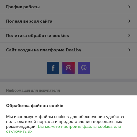
График работы
Полная версия сайта
Политика обработки cookies
Сайт создан на платформе Deal.by
Информация для покупателя
Юридическое лицо:
ОДО "Гидротеплоцентр"
224007, г.Брест, ул.Московская, 356, пом.170,171
Обработка файлов cookie
Регистрационный номер ЕГР: 290322854
Мы используем файлы cookies для обеспечения удобства
пользователей портала и предоставления персональных
УНП: 290322854
рекомендаций.
Вы можете настроить файлы cookies или
отключить их.
Регистрационный орган: Брестский областной исполнительный