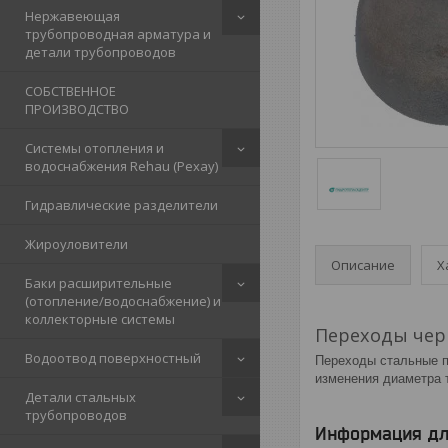
Нержавеющая
трубопроводная арматура и
детали трубопроводов
СОБСТВЕННОЕ
ПРОИЗВОДСТВО
Системы отопления и
водоснабжения Rehau (Рехау)
Гидравлические разделители
Жироуловители
Описание
Х
Баки расширительные
(отопление/водоснабжение) и
коллекторные системы
Переходы че
Водоотвод поверхностный
Переходы стальные п
изменения диаметра 
Детали стальных
трубопроводов
Информация дл