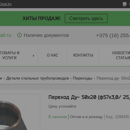
Deal.by
ХИТЫ ПРОДАЖ!
Смотреть здесь
il.ru
+375 (16) 255
Наличие документов
ТОВАРЫ И
НОВОСТИ
О НАС
КОНТАКТЫ
УСЛУГИ
СТАТЬИ
ги
Детали стальных трубопроводов
Переходы
Переход ду- 50х2
Переход Ду- 50х20 (ф57х3,0/ 25,
Цену уточняйте
В наличии
Оптом и в розницу
Код:
2289435