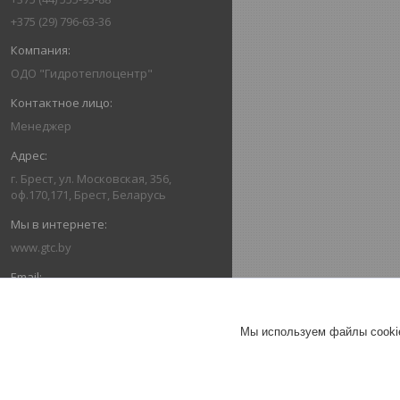
+375 (29) 796-63-36
ОДО "Гидротеплоцентр"
Менеджер
г. Брест, ул. Московская, 356,
оф.170,171, Брест, Беларусь
www.gtc.by
162416336@mail.ru
Мы используем файлы cookie
+375445559388