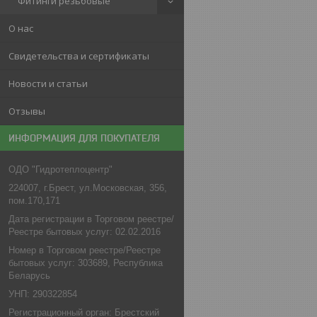
Фитинги резьбовые
О нас
Свидетельства и сертификаты
Новости и статьи
Отзывы
ИНФОРМАЦИЯ ДЛЯ ПОКУПАТЕЛЯ
ОДО "Гидротеплоцентр"
224007, г.Брест, ул.Московская, 356,
пом.170,171
Дата регистрации в Торговом реестре/
Реестре бытовых услуг: 02.02.2016
Номер в Торговом реестре/Реестре
бытовых услуг: 303689, Республика
Беларусь
УНП: 290322854
Регистрационный орган: Брестский