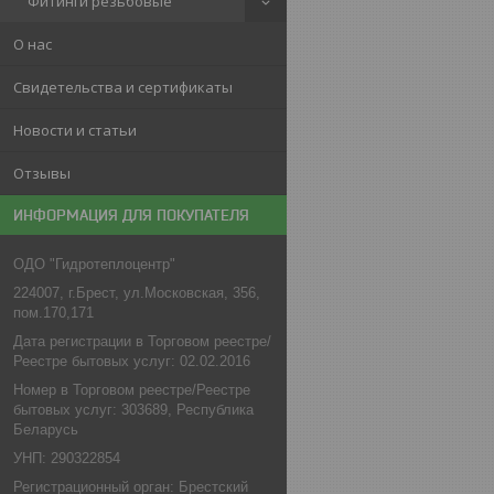
Фитинги резьбовые
О нас
Свидетельства и сертификаты
Новости и статьи
Отзывы
ИНФОРМАЦИЯ ДЛЯ ПОКУПАТЕЛЯ
ОДО "Гидротеплоцентр"
224007, г.Брест, ул.Московская, 356,
пом.170,171
Дата регистрации в Торговом реестре/
Реестре бытовых услуг: 02.02.2016
Номер в Торговом реестре/Реестре
бытовых услуг: 303689, Республика
Беларусь
УНП: 290322854
Регистрационный орган: Брестский