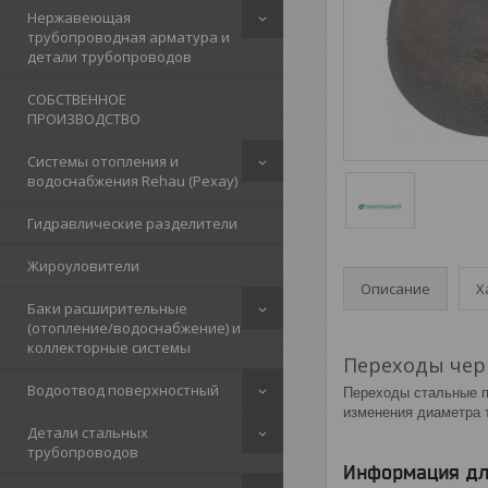
Нержавеющая
трубопроводная арматура и
детали трубопроводов
СОБСТВЕННОЕ
ПРОИЗВОДСТВО
Системы отопления и
водоснабжения Rehau (Рехау)
Гидравлические разделители
Жироуловители
Описание
Х
Баки расширительные
(отопление/водоснабжение) и
коллекторные системы
Переходы че
Водоотвод поверхностный
Переходы стальные п
изменения диаметра 
Детали стальных
трубопроводов
Информация дл