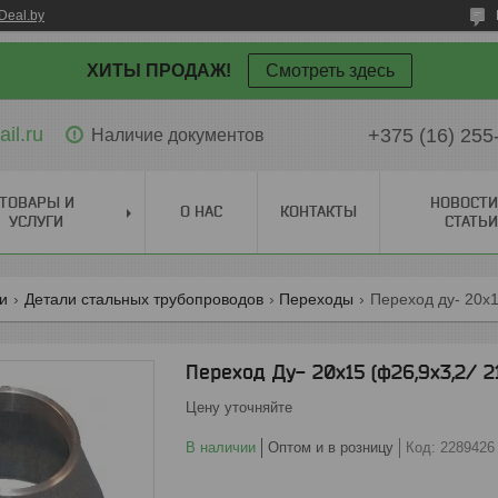
Deal.by
ХИТЫ ПРОДАЖ!
Смотреть здесь
il.ru
+375 (16) 255
Наличие документов
ТОВАРЫ И
НОВОСТИ
О НАС
КОНТАКТЫ
УСЛУГИ
СТАТЬИ
ги
Детали стальных трубопроводов
Переходы
Переход ду- 20х1
Переход Ду- 20х15 (ф26,9х3,2/ 21
Цену уточняйте
В наличии
Оптом и в розницу
Код:
2289426