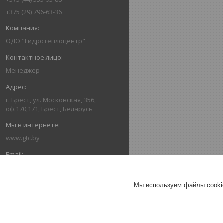
+375 (29) 796-63-36
ОДО "Гидротеплоцентр"
Менеджер
г. Брест, ул. Московская, 356,
оф.170,171, Брест, Беларусь
www.gtc.by
162416336@mail.ru
Мы используем файлы cookie
+375445559388