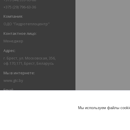
+375 (29) 796-63-36
ОДО "Гидротеплоцентр"
Менеджер
г. Брест, ул. Московская, 356,
оф.170,171, Брест, Беларусь
www.gtc.by
162416336@mail.ru
Мы используем файлы cookie
+375445559388