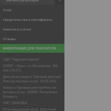
Фитинги резьбовые
О нас
Свидетельства и сертификаты
Новости и статьи
Отзывы
ИНФОРМАЦИЯ ДЛЯ ПОКУПАТЕЛЯ
ОДО "Гидротеплоцентр"
224007, г.Брест, ул.Московская, 356,
пом.170,171
Дата регистрации в Торговом реестре/
Реестре бытовых услуг: 02.02.2016
Номер в Торговом реестре/Реестре
бытовых услуг: 303689, Республика
Беларусь
УНП: 290322854
Регистрационный орган: Брестский