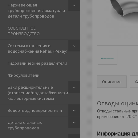
Нержавеющая
трубопроводная арматура и
детали трубопроводов
СОБСТВЕННОЕ
ПРОИЗВОДСТВО
Системы отопления и
водоснабжения Rehau (Рехау)
Гидравлические разделители
Жироуловители
Описание
Х
Баки расширительные
(отопление/водоснабжение) и
коллекторные системы
Отводы оцин
Водоотвод поверхностный
Отводы стальные при
применения от -70 С° 
Детали стальных
трубопроводов
Информация дл