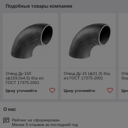
Подобные товары компании
Отвод Ду-150
Отвод Ду-15 (ф21,3) б/ш
Отв
(ф159,0х4,5) б/ш к/з
к/з ГОСТ 17375-2001
б/ш
ГОСТ 17375-2001
Цену уточняйте
Цену уточняйте
Це
О нас
Рейтинг не сформирован
Менее 5 отзывов за последний год