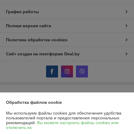
График работы
Полная версия сайта
Политика обработки cookies
Сайт создан на платформе Deal.by
Информация для покупателя
Обработка файлов cookie
Юридическое лицо:
ОДО "Гидротеплоцентр"
224007, г.Брест, ул.Московская, 356, пом.170,171
Мы используем файлы cookies для обеспечения удобства
Регистрационный номер ЕГР: 290322854
пользователей портала и предоставления персональных
рекомендаций.
Вы можете настроить файлы cookies или
УНП: 290322854
отключить их.