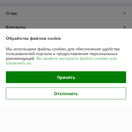
О нас
Контакты
Обработка файлов cookie
Доставка и оплата
Мы используем файлы cookies для обеспечения удобства
пользователей портала и предоставления персональных
График работы
рекомендаций.
Вы можете настроить файлы cookies или
отключить их.
Полная версия сайта
Принять
Политика обработки cookies
Отклонить
Сайт создан на платформе Deal.by